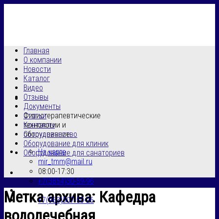
Skip
to
content
Главная
О компании
Новости
Каталог
Видео
Отзывы
Документы
Физиотерапевтические
Статьи
технологии и
Контакты
оборудование
Сотрудничество
Оборудование для клиник
На карте
Оборудование для санаториев
mir_tmm@mail.ru
08:00-17:30
+7(3854)30-59-96
Метка архива:
Кафедра
+7(963)507-50-26
водолечебная