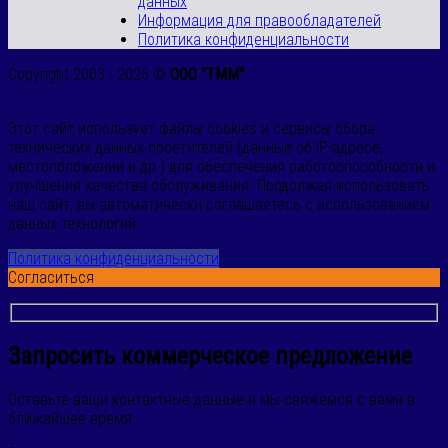
данных
Информация для правообладателей
Политика конфиденциальности
Copyright 2003 - 2026 ©
ООО "ТММ"
Этот сайт использует файлы cookies и сервисы сбора
технических данных посетителей (данные об IP-адресе,
местоположении и др.) для обеспечения работоспособности и
улучшения качества обслуживания. Продолжая использовать
наш сайт, вы автоматически соглашаетесь с использованием
данных технологий.
Политика конфиденциальности
Согласиться
Запросить коммерческое предложение
Оставьте ваши контактные данные и мы свяжемся с вами в
ближайшее время