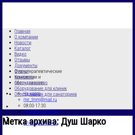
Skip
to
content
Главная
О компании
Новости
Каталог
Видео
Отзывы
Документы
Физиотерапевтические
Статьи
технологии и
Контакты
оборудование
Сотрудничество
Оборудование для клиник
На карте
Оборудование для санаториев
mir_tmm@mail.ru
08:00-17:30
+7(3854)30-59-96
Метка архива:
Душ Шарко
+7(963)507-50-26