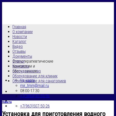
Skip
to
content
Главная
О компании
Новости
Каталог
Видео
Отзывы
Документы
Физиотерапевтические
Статьи
технологии и
Контакты
оборудование
Сотрудничество
Оборудование для клиник
На карте
Оборудование для санаториев
mir_tmm@mail.ru
08:00-17:30
+7(3854)30-59-96
Новости
+7(963)507-50-26
Установка для приготовления водного