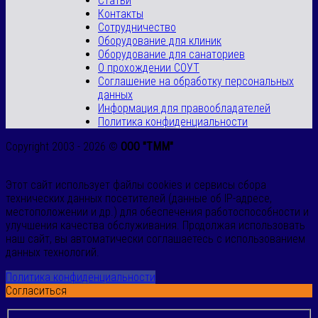
Статьи
Контакты
Сотрудничество
Оборудование для клиник
Оборудование для санаториев
О прохождении СОУТ
Соглашение на обработку персональных
данных
Информация для правообладателей
Политика конфиденциальности
Copyright 2003 - 2026 ©
ООО "ТММ"
Этот сайт использует файлы cookies и сервисы сбора
технических данных посетителей (данные об IP-адресе,
местоположении и др.) для обеспечения работоспособности и
улучшения качества обслуживания. Продолжая использовать
наш сайт, вы автоматически соглашаетесь с использованием
данных технологий.
Политика конфиденциальности
Согласиться