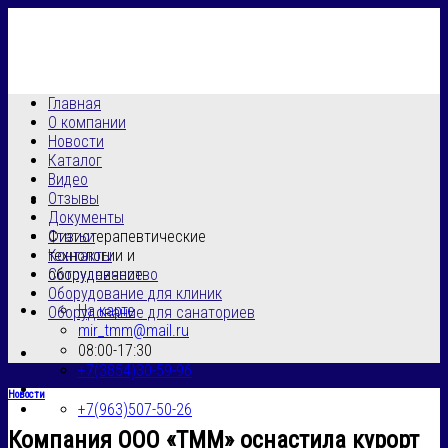
Skip
to
content
Главная
О компании
Новости
Каталог
Видео
Отзывы
Документы
Физиотерапевтические
Статьи
технологии и
Контакты
оборудование
Сотрудничество
Оборудование для клиник
На карте
Оборудование для санаториев
mir_tmm@mail.ru
08:00-17:30
+7(3854)30-59-96
Новости
+7(963)507-50-26
Компания ООО «ТММ» оснастила курорт