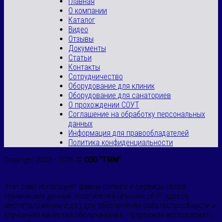
Главная
О компании
Каталог
Видео
Отзывы
Документы
Статьи
Контакты
Сотрудничество
Оборудование для клиник
Оборудование для санаториев
О прохождении СОУТ
Соглашение на обработку персональных
данных
Информация для правообладателей
Политика конфиденциальности
Copyright 2003 - 2026 ©
ООО "ТММ"
Этот сайт использует файлы cookies и сервисы сбора
технических данных посетителей (данные об IP-адресе,
местоположении и др.) для обеспечения работоспособности и
улучшения качества обслуживания. Продолжая использовать