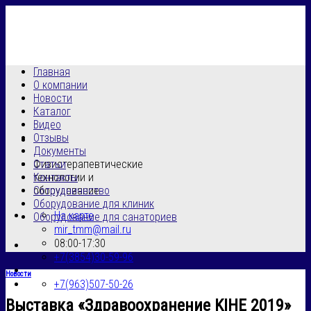
Skip
to
content
Главная
О компании
Новости
Каталог
Видео
Отзывы
Документы
Физиотерапевтические
Статьи
технологии и
Контакты
оборудование
Сотрудничество
Оборудование для клиник
На карте
Оборудование для санаториев
mir_tmm@mail.ru
08:00-17:30
+7(3854)30-59-96
Новости
+7(963)507-50-26
Выставка «Здравоохранение KIHE 2019»