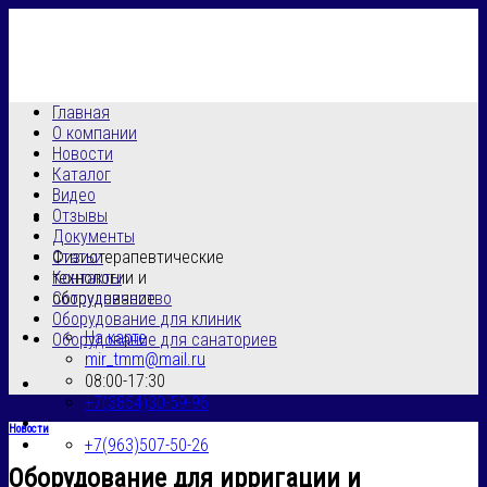
Skip
to
content
Главная
О компании
Новости
Каталог
Видео
Отзывы
Документы
Физиотерапевтические
Статьи
технологии и
Контакты
оборудование
Сотрудничество
Оборудование для клиник
На карте
Оборудование для санаториев
mir_tmm@mail.ru
08:00-17:30
+7(3854)30-59-96
Новости
+7(963)507-50-26
Оборудование для ирригации и